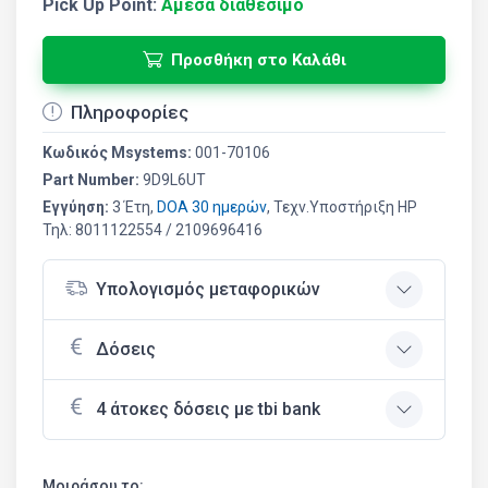
Pick Up Point:
Άμεσα διαθέσιμο
Προσθήκη στο Καλάθι
Πληροφορίες
Κωδικός Msystems:
001-70106
Part Number:
9D9L6UT
Εγγύηση:
3 Έτη,
DOA 30 ημερών
, Τεχν.Υποστήριξη HP
Τηλ: 8011122554 / 2109696416
Υπολογισμός μεταφορικών
Δόσεις
4 άτοκες δόσεις με tbi bank
Μοιράσου το: