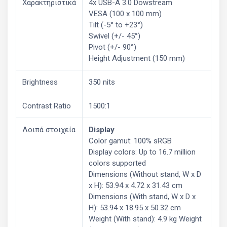
Χαρακτηριστικά
4x USB-A 3.0 Dowstream
VESA (100 x 100 mm)
Tilt (-5° to +23°)
Swivel (+/- 45°)
Pivot (+/- 90°)
Height Adjustment (150 mm)
Brightness
350 nits
Contrast Ratio
1500:1
Λοιπά στοιχεία
Display
Color gamut: 100% sRGB
Display colors: Up to 16.7 million
colors supported
Dimensions (Without stand, W x D
x H): 53.94 x 4.72 x 31.43 cm
Dimensions (With stand, W x D x
H): 53.94 x 18.95 x 50.32 cm
Weight (With stand): 4.9 kg Weight