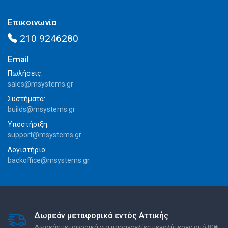
Επικοινωνία
210 9246280
Email
Πωλήσεις:
sales@msystems.gr
Συστήματα:
builds@msystems.gr
Υποστήριξη:
support@msystems.gr
Λογιστήριο:
backoffice@msystems.gr
Δωρεάν μεταφορικά εντός Αττικής
Δωρεάν μεταφορικά για παραγγελίες μεγαλύτερες από 80€