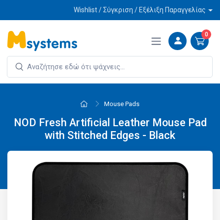
Wishlist / Σύγκριση / Εξέλιξη Παραγγελίας
0
Mouse Pads
NOD Fresh Artificial Leather Mouse Pad
with Stitched Edges - Black