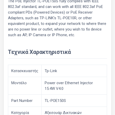
The PoE Injector TL-POE150S fully complies with IEEE
802.3af standard, and can work with all IEEE 802.3af PoE
compliant PDs (Powered Devices) or PoE Receiver
Adapters, such as TP-LINK’s TL-POE10R, or other
equivalent product, to expand your network to where there
are no power line or outlet, where you wish to fix device
such as AP, IP Camera or IP Phone, etc.
Τεχνικά Χαρακτηριστικά
Κατασκευαστής
Tp-Link
Μοντέλο
Power over Ethernet Injector
15.4W V4.0
Part Number
TL-POE150S
Κατηγορία
Αξεσουάρ Δικτυακών