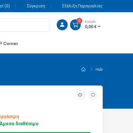
st (
0
)
Σύγκριση
Εξέλιξη Παραγγελίας
0
Καλάθι
0,00 €
P Corner
Hub
εργάσιμη
Άμεσα διαθέσιμο