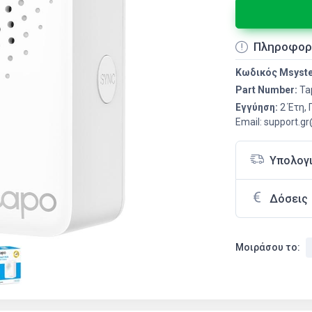
Πληροφορ
Κωδικός Msyst
Part Number:
Ta
Εγγύηση:
2 Έτη,
Email: support.g
Υπολογ
Δόσεις
Μοιράσου το: