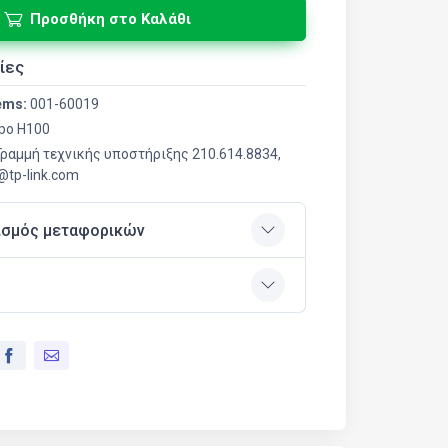
Προσθήκη στο Καλάθι
ίες
ems:
001-60019
po H100
 Γραμμή τεχνικής υποστήριξης 210.614.8834,
r@tp-link.com
ισμός μεταφορικών