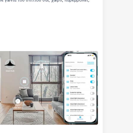
θε γωνιά του σπιτιού σας χωρίς παρεμβολές.