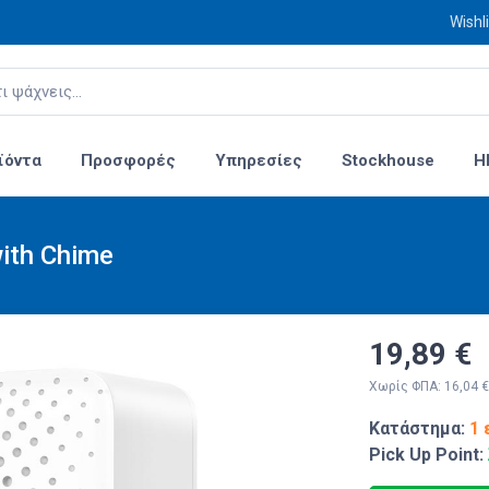
Wishli
ϊόντα
Προσφορές
Υπηρεσίες
Stockhouse
H
ith Chime
19,89 €
Χωρίς ΦΠΑ: 16,04 €
Κατάστημα:
1 
Pick Up Point: