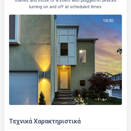
thieves and those of ill intent with plugged-in devices
turning on and off at scheduled times.
Τεχνικά Χαρακτηριστικά