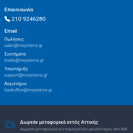
Επικοινωνία
210 9246280
Email
Πωλήσεις:
sales@msystems.gr
Συστήματα:
builds@msystems.gr
Υποστήριξη:
support@msystems.gr
Λογιστήριο:
backoffice@msystems.gr
Δωρεάν μεταφορικά εντός Αττικής
Δωρεάν μεταφορικά για παραγγελίες μεγαλύτερες από 80€