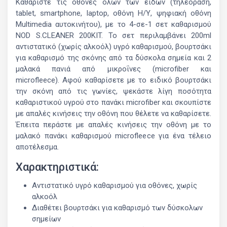
Καθαρίστε τις οθόνες όλων των ειδών (τηλεόραση,
tablet, smartphone, laptop, οθόνη Η/Υ, ψηφιακή οθόνη
Multimedia αυτοκινήτου), με το 4-σε-1 σετ καθαρισμού
NOD S.CLEANER 200KIT. Το σετ περιλαμβάνει 200ml
αντιστατικό (χωρίς αλκοόλ) υγρό καθαρισμού, βουρτσάκι
για καθαρισμό της σκόνης από τα δύσκολα σημεία και 2
μαλακά πανιά από μικροΐνες (microfiber και
microfleece). Αφού καθαρίσετε με το ειδικό βουρτσάκι
την σκόνη από τις γωνίες, ψεκάστε λίγη ποσότητα
καθαριστικού υγρού στο πανάκι microfiber και σκουπίστε
με απαλές κινήσεις την οθόνη που θέλετε να καθαρίσετε.
Έπειτα περάστε με απαλές κινήσεις την οθόνη με το
μαλακό πανάκι καθαρισμού microfleece για ένα τέλειο
αποτέλεσμα.
Χαρακτηριστικά:
Αντιστατικό υγρό καθαρισμού για οθόνες, χωρίς
αλκοόλ
Διαθέτει βουρτσάκι για καθαρισμό των δύσκολων
σημείων