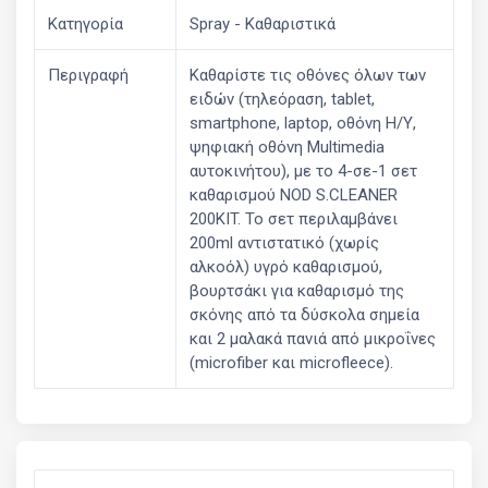
Κατηγορία
Spray - Καθαριστικά
Περιγραφή
Καθαρίστε τις οθόνες όλων των
ειδών (τηλεόραση, tablet,
smartphone, laptop, οθόνη Η/Υ,
ψηφιακή οθόνη Multimedia
αυτοκινήτου), με το 4-σε-1 σετ
καθαρισμού NOD S.CLEANER
200KIT. Το σετ περιλαμβάνει
200ml αντιστατικό (χωρίς
αλκοόλ) υγρό καθαρισμού,
βουρτσάκι για καθαρισμό της
σκόνης από τα δύσκολα σημεία
και 2 μαλακά πανιά από μικροΐνες
(microfiber και microfleece).