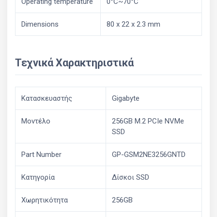
Operating temperature
0°C~70°C
Dimensions
80 x 22 x 2.3 mm
Τεχνικά Χαρακτηριστικά
Κατασκευαστής
Gigabyte
Μοντέλο
256GB M.2 PCIe NVMe
SSD
Part Number
GP-GSM2NE3256GNTD
Κατηγορία
Δίσκοι SSD
Χωρητικότητα
256GB