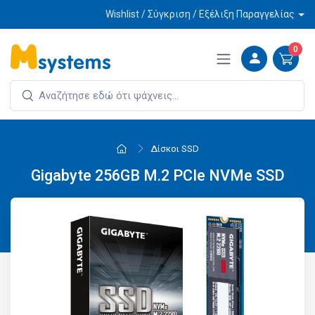
Wishlist / Σύγκριση / Εξέλιξη Παραγγελίας
0
Δίσκοι SSD
Gigabyte 256GB M.2 PCIe NVMe SSD