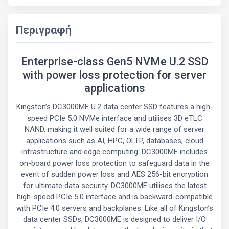
Περιγραφή
Enterprise-class Gen5 NVMe U.2 SSD
with power loss protection for server
applications
Kingston’s DC3000ME U.2 data center SSD features a high-
speed PCIe 5.0 NVMe interface and utilises 3D eTLC
NAND, making it well suited for a wide range of server
applications such as AI, HPC, OLTP, databases, cloud
infrastructure and edge computing. DC3000ME includes
on-board power loss protection to safeguard data in the
event of sudden power loss and AES 256-bit encryption
for ultimate data security. DC3000ME utilises the latest
high-speed PCIe 5.0 interface and is backward-compatible
with PCIe 4.0 servers and backplanes. Like all of Kingston’s
data center SSDs, DC3000ME is designed to deliver I/O