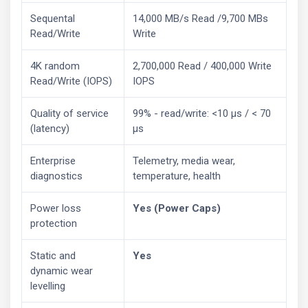
Sequental
14,000 MB/s Read /9,700 MBs
Read/Write
Write
4K random
2,700,000 Read / 400,000 Write
Read/Write (IOPS)
IOPS
Quality of service
99% - read/write: <10 µs / < 70
(latency)
µs
Enterprise
Telemetry, media wear,
diagnostics
temperature, health
Power loss
Yes (Power Caps)
protection
Static and
Yes
dynamic wear
levelling