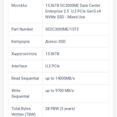
Μοντέλο
15.36TB DC3000ME Data Center
Enterprise 2.5¨ U.2 PCIe Gen5 x4
NVMe SSD - Mixed Use
Part Number
SEDC3000ME/15T3
Κατηγορία
Δίσκοι SSD
Χωρητικότητα
15.36TB
Interface
U.2 PCIe
Read Sequential
up to 14000MB/s
Write
up to 9700 MB/s
Sequential
Total Bytes
28 PBW (5 years)
Written (TBW)