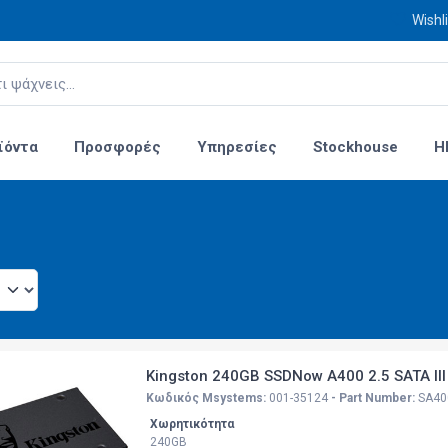
Wishli
ϊόντα
Προσφορές
Υπηρεσίες
Stockhouse
H
Kingston 240GB SSDNow A400 2.5 SATA III
Κωδικός Msystems:
001-35124
- Part Number:
SA40
Χωρητικότητα
240GB