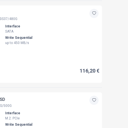
0S37/480G
Interface
SATA
Write Sequential
up to 450 MB/s
116,20 €
SSD
S/500G
Interface
M.2. PCIe
Write Sequential