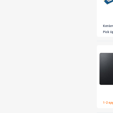
Κατάσ
Pick U
1-2 ερ