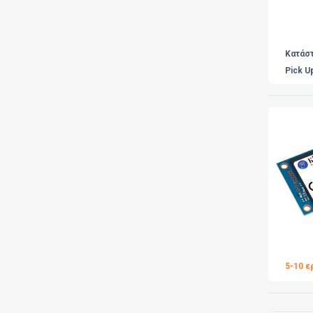
Κατάσ
Pick U
5-10 ε