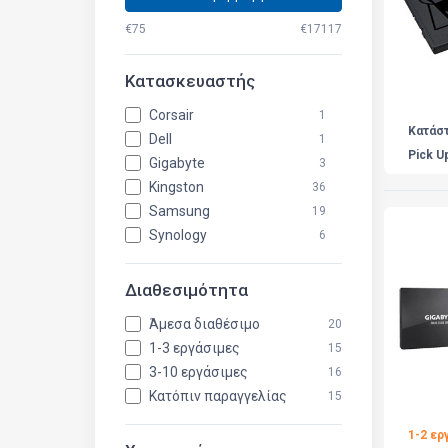
€75
€17117
Κατασκευαστής
Corsair
1
Κατάσ
Dell
1
Pick U
Gigabyte
3
Kingston
36
Samsung
19
Synology
6
Διαθεσιμότητα
Άμεσα διαθέσιμο
20
1-3 εργάσιμες
15
3-10 εργάσιμες
16
Κατόπιν παραγγελίας
15
1-2 ερ