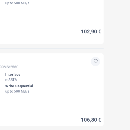
up to 500 MB/s
102,90 €
00MS/256G
Interface
mSATA
Write Sequential
up to 500 MB/s
106,80 €