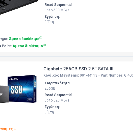
Read Sequential
up to 500 MB/s
Εγγύηση:
3 Έτη
τημα:
Άμεσα διαθέσιμο
p Point:
Άμεσα διαθέσιμο
Gigabyte 256GB SSD 2.5¨ SATA III
Κωδικός Msystems:
001-44113
- Part Number:
GP-G
Χωρητικότητα
256GB
Read Sequential
up to 520 MB/s
Εγγύηση:
3 Έτη
γάσιμες