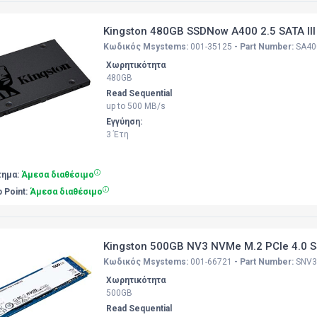
Kingston 480GB SSDNow A400 2.5 SATA III
Κωδικός Msystems:
001-35125
- Part Number:
SA40
Χωρητικότητα
480GB
Read Sequential
up to 500 MB/s
Εγγύηση:
3 Έτη
τημα:
Άμεσα διαθέσιμο
p Point:
Άμεσα διαθέσιμο
Kingston 500GB NV3 NVMe M.2 PCIe 4.0 
Κωδικός Msystems:
001-66721
- Part Number:
SNV3
Χωρητικότητα
500GB
Read Sequential