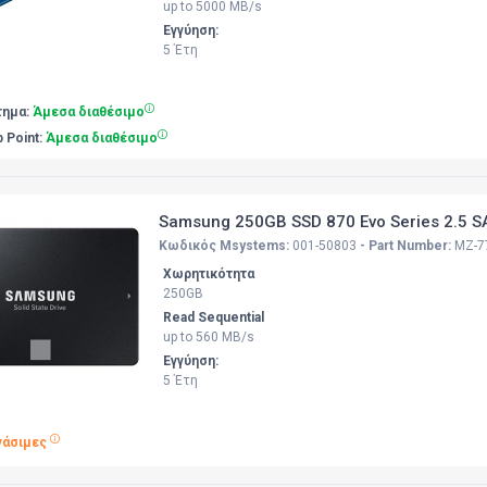
up to 5000 MB/s
Εγγύηση:
5 Έτη
τημα:
Άμεσα διαθέσιμο
p Point:
Άμεσα διαθέσιμο
Samsung 250GB SSD 870 Evo Series 2.5 SAT
Κωδικός Msystems:
001-50803
- Part Number:
MZ-7
Χωρητικότητα
250GB
Read Sequential
up to 560 MB/s
Εγγύηση:
5 Έτη
γάσιμες