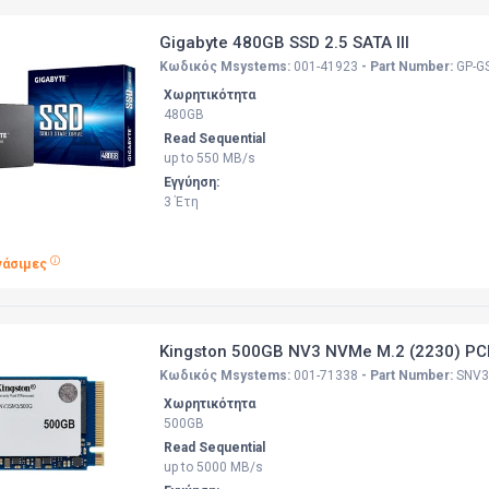
Gigabyte 480GB SSD 2.5 SATA III
Κωδικός Msystems:
001-41923
- Part Number:
GP-G
Χωρητικότητα
480GB
Read Sequential
up to 550 MB/s
Εγγύηση:
3 Έτη
γάσιμες
Kingston 500GB NV3 NVMe M.2 (2230) PCI
Κωδικός Msystems:
001-71338
- Part Number:
SNV3
Χωρητικότητα
500GB
Read Sequential
up to 5000 MB/s