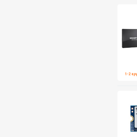
1-2 ερ