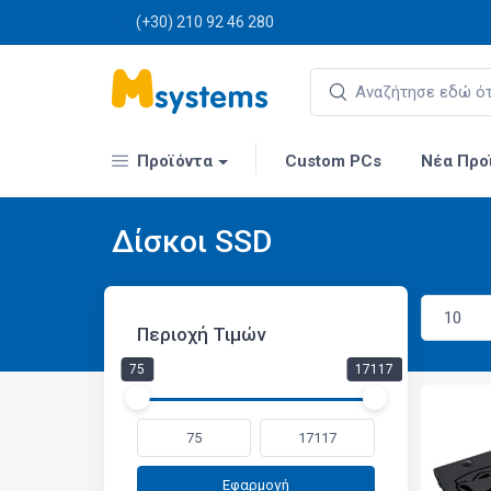
(+30) 210 92 46 280
Προϊόντα
Custom PCs
Νέα Προ
Δίσκοι SSD
Περιοχή Τιμών
75
17117
Εφαρμογή