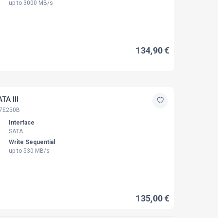
up to 3000 MB/s
134,90 €
A III
7E250B
Interface
SATA
Write Sequential
up to 530 MB/s
135,00 €