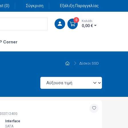
st (
0
)
Σύγκριση
Εξέλιξη Παραγγελίας
0
Καλάθι
0,00 €
P Corner
Δίσκοι SSD
0S37/240G
Interface
SATA