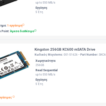
up to 550 MB/s
Εγγύηση:
5 Έτη
τημα:
1 εργάσιμη
p Point:
Άμεσα διαθέσιμο
Kingston 256GB KC600 mSATA Drive
Κωδικός Msystems:
001-51626
- Part Number:
SKC6
Χωρητικότητα
256GB
Read Sequential
up to 550 MB/s
Εγγύηση:
5 Έτη
ργάσιμες