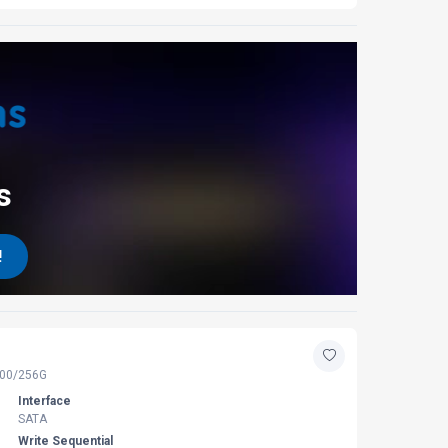
s
!
00/256G
Interface
SATA
Write Sequential