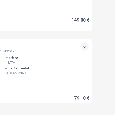
149,00 €
00MS/512G
Interface
mSATA
Write Sequential
up to 520 MB/s
179,10 €