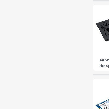
Κατάσ
Pick U