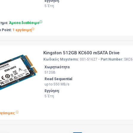
Εγγύηση:
5 Έτη
τημα:
Άμεσα διαθέσιμο
p Point:
1 εργάσιμη
Kingston 512GB KC600 mSATA Drive
Κωδικός Msystems:
001-51627
- Part Number:
SKC6
Χωρητικότητα
512GB
Read Sequential
up to 550 MB/s
Εγγύηση:
5 Έτη
ργάσιμες