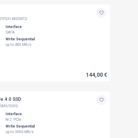
STFS31480GNTD
Interface
SATA
Write Sequential
up to 480 MB/s
144,00 €
e 4.0 SSD
SM3/500G
Interface
M.2. PCIe
Write Sequential
up to 3000 MB/s