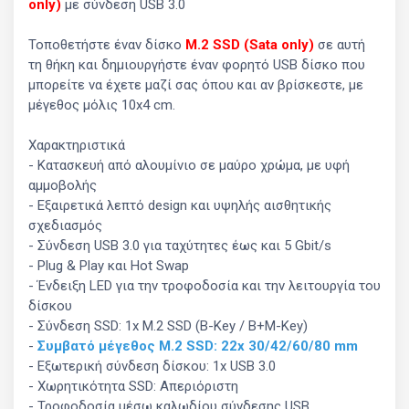
only)
με σύνδεση USB 3.0
Τοποθετήστε έναν δίσκο
M.2 SSD
(Sata only)
σε αυτή
τη θήκη και δημιουργήστε έναν φορητό USB δίσκο που
μπορείτε να έχετε μαζί σας όπου και αν βρίσκεστε, με
μέγεθος μόλις 10x4 cm.
Χαρακτηριστικά
- Κατασκευή από αλουμίνιο σε μαύρο χρώμα, με υφή
αμμοβολής
- Εξαιρετικά λεπτό design και υψηλής αισθητικής
σχεδιασμός
- Σύνδεση USB 3.0 για ταχύτητες έως και 5 Gbit/s
- Plug & Play και Hot Swap
- Ένδειξη LED για την τροφοδοσία και την λειτουργία του
δίσκου
- Σύνδεση SSD: 1x M.2 SSD (B-Key / B+M-Key)
-
Συμβατό μέγεθος M.2 SSD: 22x 30/42/60/80 mm
- Εξωτερική σύνδεση δίσκου: 1x USB 3.0
- Χωρητικότητα SSD: Απεριόριστη
- Τροφοδοσία μέσω καλωδίου σύνδεσης USB