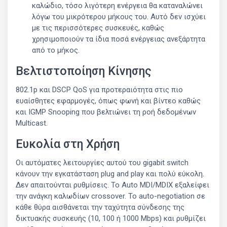
καλώδιο, τόσο λιγότερη ενέργεια θα καταναλώνει
λόγω του μικρότερου μήκους του. Αυτό δεν ισχύει
με τις περισσότερες συσκευές, καθώς
χρησιμοποιούν τα ίδια ποσά ενέργειας ανεξάρτητα
από το μήκος.
Βελτιστοποίηση Κίνησης
802.1p και DSCP QoS για προτεραιότητα στις πιο
ευαίσθητες εφαρμογές, όπως φωνή και βίντεο καθώς
και IGMP Snooping που βελτιώνει τη ροή δεδομένων
Multicast.
Ευκολία στη Χρήση
Οι αυτόματες λειτουργίες αυτού του gigabit switch
κάνουν την εγκατάσταση plug and play και πολύ εύκολη.
Δεν απαιτούνται ρυθμίσεις. Το Auto MDI/MDIX εξαλείφει
την ανάγκη καλωδίων crossover. Το auto-negotiation σε
κάθε θύρα αισθάνεται την ταχύτητα σύνδεσης της
δικτυακής συσκευής (10, 100 ή 1000 Mbps) και ρυθμίζει