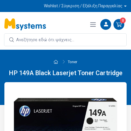
Wishlist / Σύγκριση / Εξέλιξη Παραγγελίας
0
Toner
HP 149A Black Laserjet Toner Cartridge