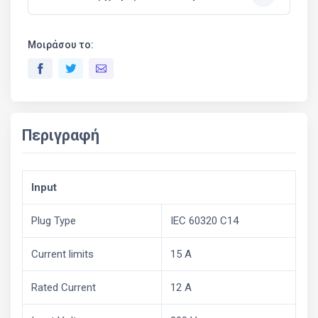
Μοιράσου το:
Περιγραφή
Input
Plug Type
IEC 60320 C14
Current limits
15 A
Rated Current
12 A