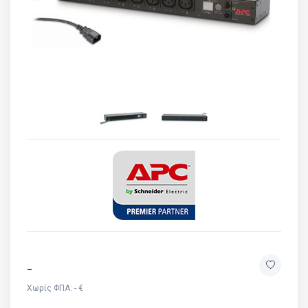
-
Χωρίς ΦΠΑ: - €