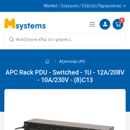
Wishlist / Σύγκριση / Εξέλιξη Παραγγελίας
0
Αξεσουάρ UPS
APC Rack PDU - Switched - 1U - 12A/208V
- 10A/230V - (8)C13