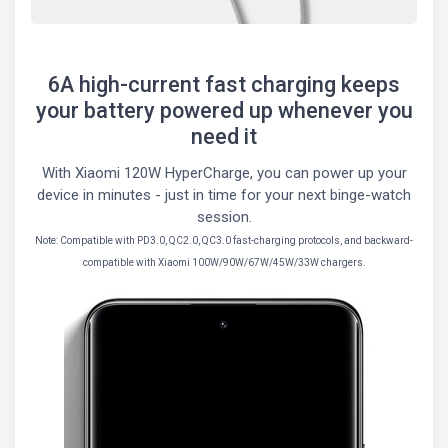
6A high-current fast charging keeps
your battery powered up whenever you
need it
With Xiaomi 120W HyperCharge, you can power up your
device in minutes - just in time for your next binge-watch
session.
Note: Compatible with PD3.0, QC2.0, QC3.0 fast-charging protocols, and backward-
compatible with Xiaomi 100W/90W/67W/45W/33W chargers.