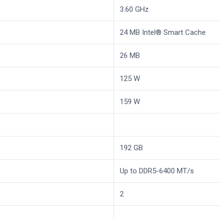
3.60 GHz
24 MB Intel® Smart Cache
26 MB
125 W
159 W
192 GB
Up to DDR5-6400 MT/s
2