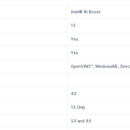
Intel® AI Boost
13
Yes
Yes
OpenVINO™, WindowsML, Dire
4.0
1S Only
5.0 and 4.0