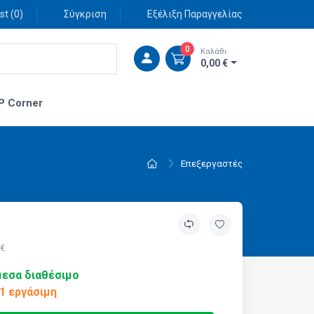
st (
0
)
Σύγκριση
Εξέλιξη Παραγγελίας
0
Καλάθι
0,00 €
P Corner
Επεξεργαστές
 €
εσα διαθέσιμο
1 εργάσιμη