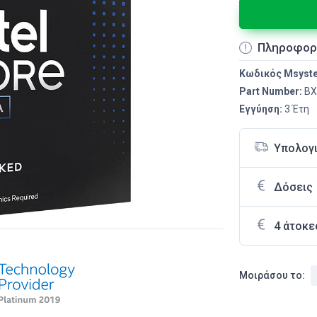
Πληροφορ
Κωδικός Msyst
Part Number:
BX
Εγγύηση:
3 Έτη
Υπολογ
Δόσεις
4 άτοκε
Μοιράσου το: