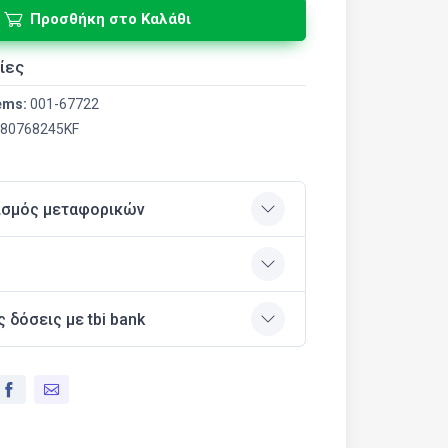
Προσθήκη στο Καλάθι
ίες
ems:
001-67722
80768245KF
ισμός μεταφορικών
ς δόσεις με tbi bank