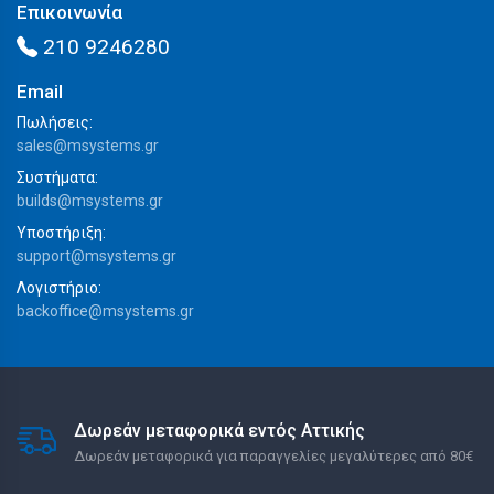
Επικοινωνία
210 9246280
Email
Πωλήσεις:
sales@msystems.gr
Συστήματα:
builds@msystems.gr
Υποστήριξη:
support@msystems.gr
Λογιστήριο:
backoffice@msystems.gr
Δωρεάν μεταφορικά εντός Αττικής
Δωρεάν μεταφορικά για παραγγελίες μεγαλύτερες από 80€