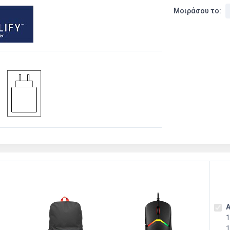
Μοιράσου το:
Α
1
1