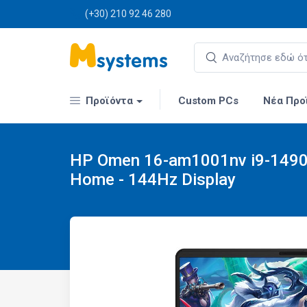
(+30) 210 92 46 280
Προϊόντα
Custom PCs
Νέα Προ
HP Omen 16-am1001nv i9-14900
Home - 144Hz Display