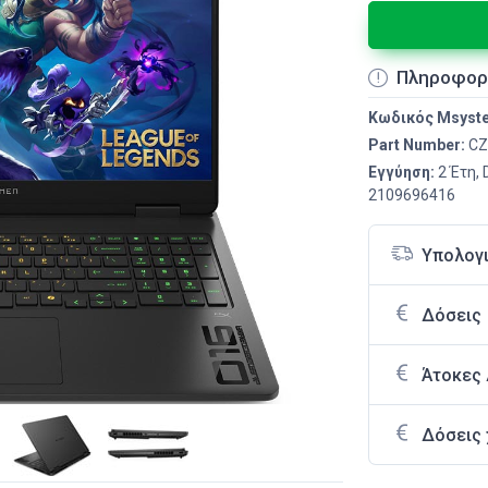
Πληροφορ
Κωδικός Msyst
Part Number:
CZ
Εγγύηση:
2 Έτη,
2109696416
Υπολογ
Δόσεις
Άτοκες
Δόσεις 