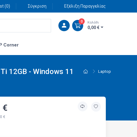
st (
0
)
Σύγκριση
Εξέλιξη Παραγγελίας
0
Καλάθι
0,00 €
P Corner
 Ti 12GB - Windows 11
Laptop
 €
0 €