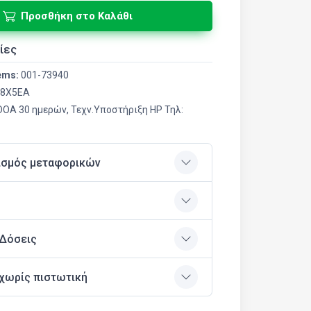
Προσθήκη στο Καλάθι
ίες
ems:
001-73940
8X5EA
 DOA 30 ημερών, Τεχν.Υποστήριξη HP Τηλ:
ισμός μεταφορικών
 Δόσεις
χωρίς πιστωτική