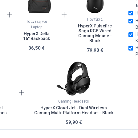
€
+
+
H
Ποντίκια
H
Τσάντες για
HyperX Pulsefire
B
Laptop
Saga RGB Wired
HyperX Delta
H
Gaming Mouse -
16" Backpack
Black
K
36,50 €
H
79,90 €
P
+
Gaming Headsets
al
HyperX Cloud Jet - Dual Wireless
hes
Gaming Multi-Platform Headset - Black
59,90 €