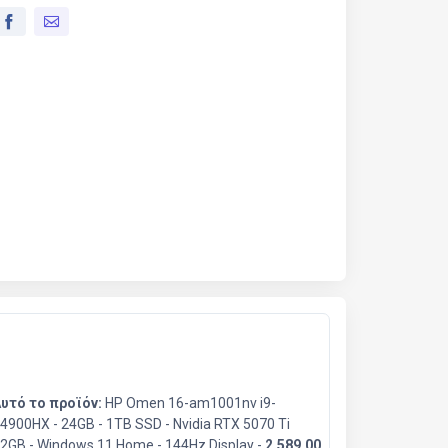
υτό το προϊόν:
HP Omen 16-am1001nv i9-
4900HX - 24GB - 1TB SSD - Nvidia RTX 5070 Ti
2GB - Windows 11 Home - 144Hz Display -
2.589,00