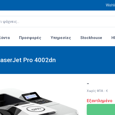
Wishli
ϊόντα
Προσφορές
Υπηρεσίες
Stockhouse
H
serJet Pro 4002dn
-
Χωρίς ΦΠΑ: - €
Εξαντλημένο