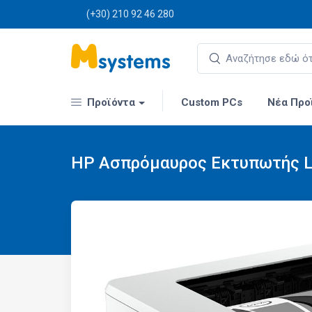
(+30) 210 92 46 280
Προϊόντα
Custom PCs
Νέα Προ
HP Ασπρόμαυρος Εκτυπωτής La