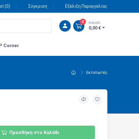
st (
0
)
Σύγκριση
Εξέλιξη Παραγγελίας
0
Καλάθι
0,00 €
P Corner
Εκτυπωτές
Προσθήκη στο Καλάθι