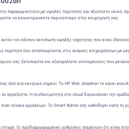
4002dn
ιστη παραγωγικότητα με υψηλές ταχύτητες και αξιόπιστο υλικό, 
ορείτε να επικεντρώνεστε περισσότερο στην επιχείρησή σας.
 αυτόν τον έξυπνο εκτυπωτή υψηλής ταχύτητας που είναι ιδανικός
λη ταχύτητα που ανταποκρίνεται στις ανάγκες επιχειρήσεων με μ
εριού σας. Εκτυπώστε και εξασφαλίστε συντομεύσεις που μειώνο
 σας από ένα κεντρικό σημείο. Το HP Web Jetadmin το κάνει εύκο
 αν εργάζεστε. Η συνδεσιμότητα στο cloud διευκολύνει την ομάδα 
αν πίνακα εργαλείων. Το Smart Admin σάς καθοδηγεί κατά τη ρύθ
τιγμή. Οι προδιαμορφωμένες ρυθμίσεις σημαίνουν ότι είναι έτοι