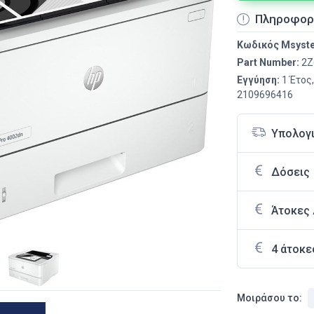
Πληροφορ
Κωδικός Msyst
Part Number:
2Z
Εγγύηση:
1 Έτος
2109696416
Υπολογ
Δόσεις
Άτοκες
4 άτοκε
Μοιράσου το: