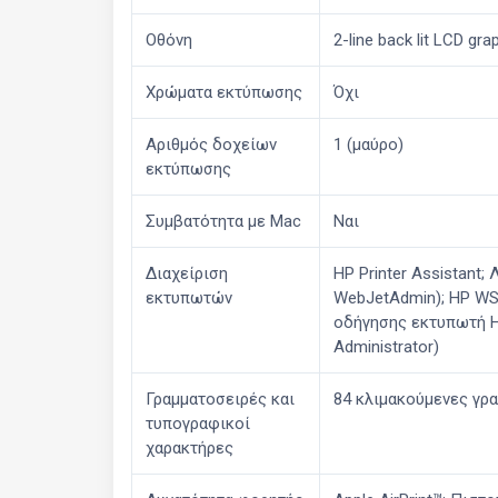
Οθόνη
2-line back lit LCD gra
Χρώματα εκτύπωσης
Όχι
Αριθμός δοχείων
1 (μαύρο)
εκτύπωσης
Συμβατότητα με Mac
Ναι
Διαχείριση
HP Printer Assistant
εκτυπωτών
WebJetAdmin); HP WS 
οδήγησης εκτυπωτή HP 
Administrator)
Γραμματοσειρές και
84 κλιμακούμενες γρ
τυπογραφικοί
χαρακτήρες