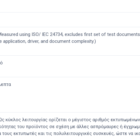
easured using ISO/ IEC 24734, excludes first set of test documents
e application, driver, and document complexity.)
τό
λεπτα
Ως κύκλος λειτουργίας ορίζεται ο μέγιστος αριθμός εκτυπωμένων 
κότητας του προϊόντος σε σχέση με άλλες ασπρόμαυρες ή έγχρωμε
 τους εκτυπωτές και τις πολυλειτουργικές συσκευές, ώστε να ικ