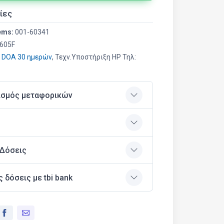
ίες
ems:
001-60341
605F
,
DOA 30 ημερών
, Τεχν.Υποστήριξη HP Τηλ:
ισμός μεταφορικών
 Δόσεις
ς δόσεις με tbi bank