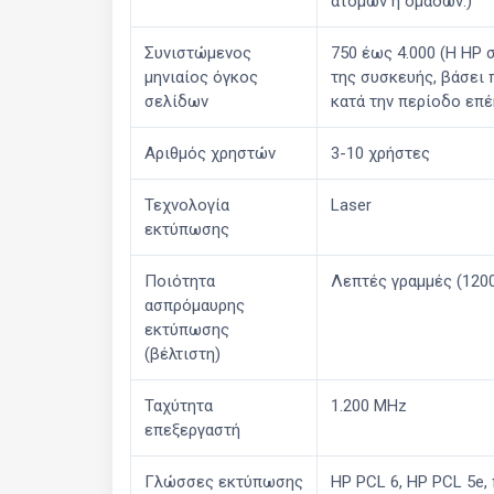
ατόμων ή ομάδων.)
Συνιστώμενος
750 έως 4.000 (Η HP 
μηνιαίος όγκος
της συσκευής, βάσει
σελίδων
κατά την περίοδο επέ
Αριθμός χρηστών
3-10 χρήστες
Τεχνολογία
Laser
εκτύπωσης
Ποιότητα
Λεπτές γραμμές (1200
ασπρόμαυρης
εκτύπωσης
(βέλτιστη)
Ταχύτητα
1.200 MHz
επεξεργαστή
Γλώσσες εκτύπωσης
HP PCL 6, HP PCL 5e, 